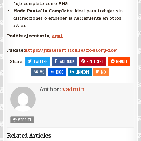
flujo completo como PNG.
Modo Pantalla Completa
: Ideal para trabajar sin
distracciones o embeber la herramienta en otros
sitios.
Podéis ejecutarlo,
aquí
Fuente:
https://juntelart.itch.io/zx-story-flow
Share:
TWITTER
FACEBOOK
PINTEREST
REDDIT
VK
DIGG
LINKEDIN
MIX
Author:
vadmin
WEBSITE
Related Articles