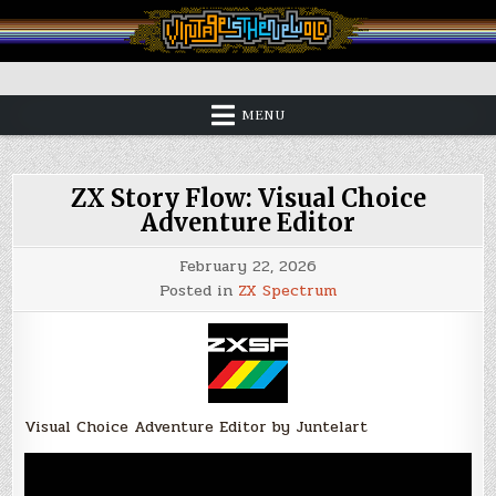
Skip
to
content
Vintage is the New Old
MENU
ZX Story Flow: Visual Choice
Adventure Editor
February 22, 2026
Posted in
ZX Spectrum
Visual Choice Adventure Editor by Juntelart