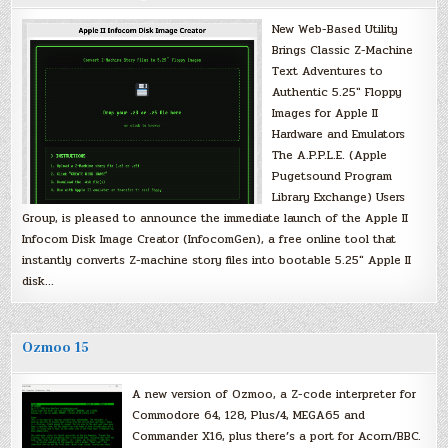
New Web-Based Utility
Brings Classic Z-Machine
Text Adventures to
Authentic 5.25″ Floppy
Images for Apple II
Hardware and Emulators
The A.P.P.L.E. (Apple
Pugetsound Program
Library Exchange) Users
Group, is pleased to announce the immediate launch of the Apple II
Infocom Disk Image Creator (InfocomGen), a free online tool that
instantly converts Z-machine story files into bootable 5.25″ Apple II
disk…
Ozmoo 15
A new version of Ozmoo, a Z-code interpreter for
Commodore 64, 128, Plus/4, MEGA65 and
Commander X16, plus there’s a port for Acorn/BBC.