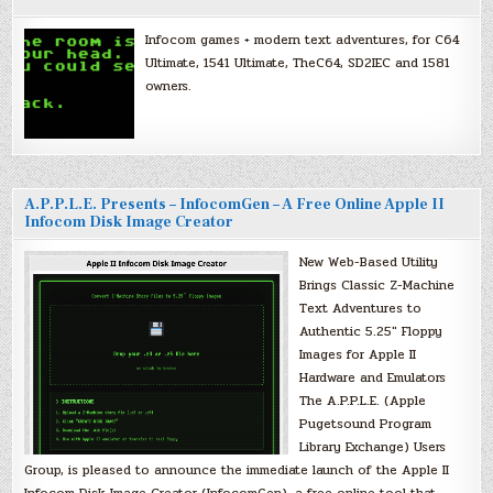
Infocom games + modern text adventures, for C64
Ultimate, 1541 Ultimate, TheC64, SD2IEC and 1581
owners.
A.P.P.L.E. Presents – InfocomGen – A Free Online Apple II
Infocom Disk Image Creator
New Web-Based Utility
Brings Classic Z-Machine
Text Adventures to
Authentic 5.25″ Floppy
Images for Apple II
Hardware and Emulators
The A.P.P.L.E. (Apple
Pugetsound Program
Library Exchange) Users
Group, is pleased to announce the immediate launch of the Apple II
Infocom Disk Image Creator (InfocomGen), a free online tool that