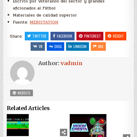
Escrito por veteranos del sector y grandes
aficionados al fútbol
Materiales de calidad superior
Fuente:
MERISTATION
Share:
TWITTER
FACEBOOK
PINTEREST
REDDIT
VK
DIGG
LINKEDIN
MIX
Author:
vadmin
WEBSITE
Related Articles