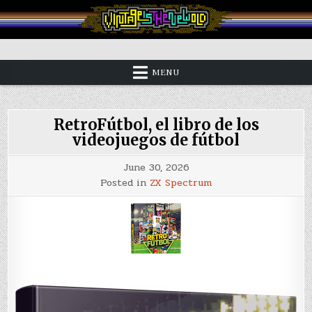
Skip
to
content
Vintage is the New Old
MENU
RetroFútbol, el libro de los
videojuegos de fútbol
June 30, 2026
Posted in
ZX Spectrum